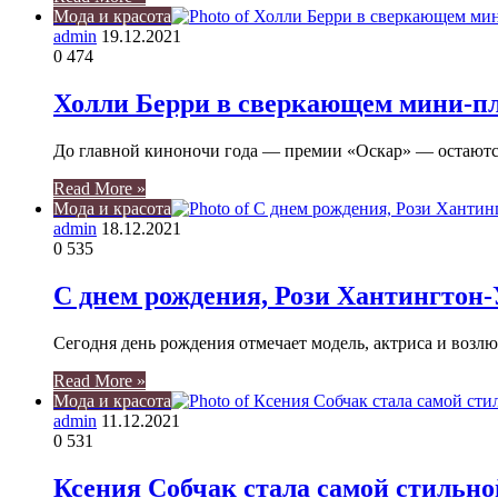
Мода и красота
admin
19.12.2021
0
474
Холли Берри в сверкающем мини-пл
До главной киноночи года — премии «Оскар» — остаютс
Read More »
Мода и красота
admin
18.12.2021
0
535
С днем рождения, Рози Хантингтон-
Сегодня день рождения отмечает модель, актриса и воз
Read More »
Мода и красота
admin
11.12.2021
0
531
Ксения Собчак стала самой стильно