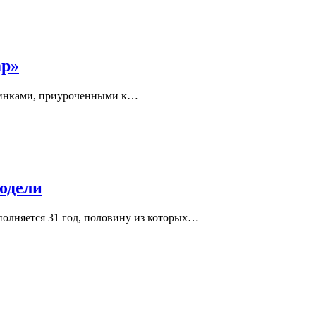
ар»
еринками, приуроченными к…
модели
полняется 31 год, половину из которых…