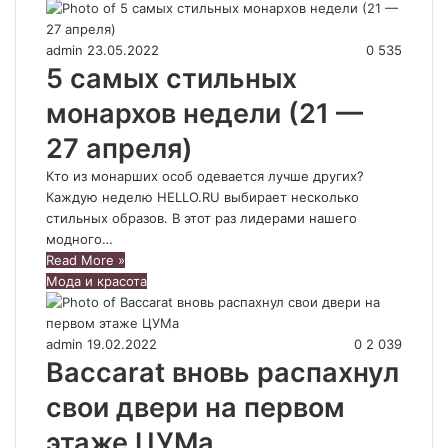
admin
23.05.2022
0
535
5 самых стильных
монархов недели (21 —
27 апреля)
Кто из монарших особ одевается лучше других?
Каждую неделю HELLO.RU выбирает несколько
стильных образов. В этот раз лидерами нашего
модного…
Read More »
Мода и красота
admin
19.02.2022
0
2 039
Baccarat вновь распахнул
свои двери на первом
этаже ЦУМа