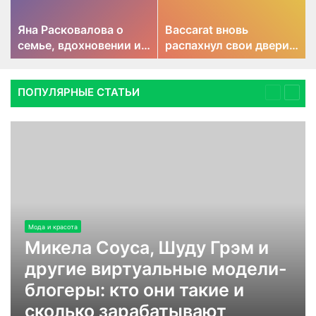
Яна Расковалова о
Baccarat вновь
семье, вдохновении и
распахнул свои двери
ювелирном искусстве
на первом этаже ЦУМа
ПОПУЛЯРНЫЕ СТАТЬИ
Previous
Next
page
page
Мода и красота
Микела Соуса, Шуду Грэм и
другие виртуальные модели-
блогеры: кто они такие и
сколько зарабатывают