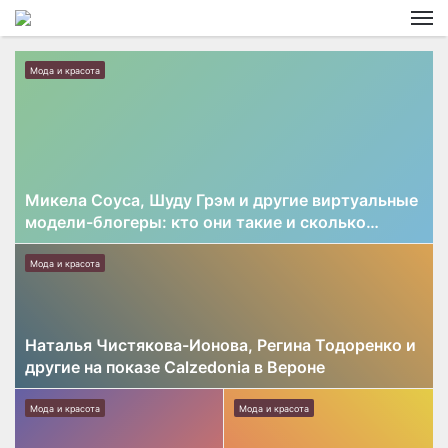
M
Мода и красота
Микела Соуса, Шуду Грэм и другие виртуальные
модели-блогеры: кто они такие и сколько
зарабатывают
Мода и красота
Наталья Чистякова-Ионова, Регина Тодоренко и
другие на показе Calzedonia в Вероне
Мода и красота
Мода и красота