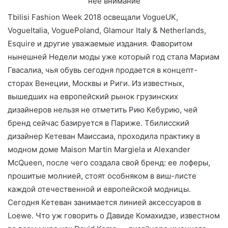
Tbilisi Fashion Week 2018 освещали VogueUK,
VogueItalia, VoguePoland, Glamour Italy & Netherlands,
Esquire и другие уважаемые издания. Фаворитом
нынешней Недели моды уже который год стала Мариам
Гвасалиа, чья обувь сегодня продается в концепт-
сторах Венеции, Москвы и Риги. Из известных,
вышедших на европейский рынок грузинских
дизайнеров нельзя не отметить Рию Кебурию, чей
бренд сейчас базируется в Париже. Тбилисский
дизайнер Кетеван Маиссаиа, проходила практику в
модном доме Maison Martin Margiela и Alexander
McQueen, после чего создала свой бренд: ее лоферы,
прошитые молнией, стоят особняком в виш-листе
каждой отечественной и европейской модницы.
Сегодня Кетеван занимается линией аксессуаров в
Loewe. Что уж говорить о Давиде Комахидзе, известном