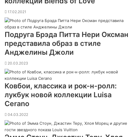
коллекции Blends of Love
i
l
17.02.2021
Подруга Брэда Питта Нери Оксман
представила образ в стиле
Анджелины Джоли
20.03.2023
Ковбои, классика и рок-н-ролл:
лукбук новой коллекции Luisa
Cerano
04.03.2022