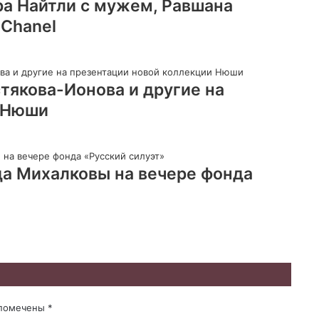
ра Найтли с мужем, Равшана
 Chanel
тякова-Ионова и другие на
и Нюши
а Михалковы на вечере фонда
 помечены
*