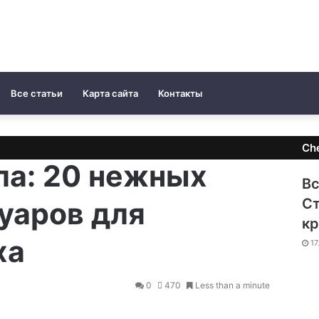
Все статьи
Карта сайта
Контакты
Ch
ла: 20 нежных
Вс
Ст
уаров для
кр
ха
17
0
470
Less than a minute