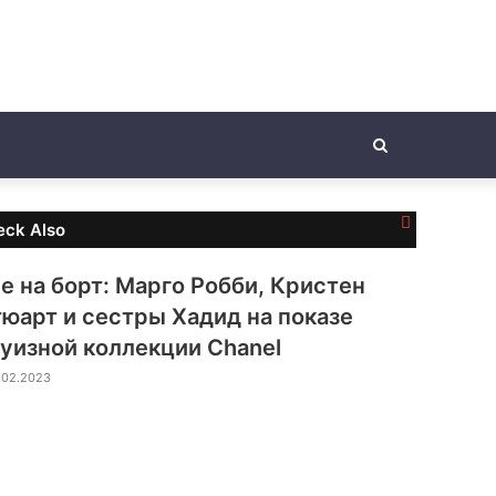
Search
for
C
eck Also
l
o
е на борт: Марго Робби, Кристен
s
e
юарт и сестры Хадид на показе
уизной коллекции Chanel
.02.2023